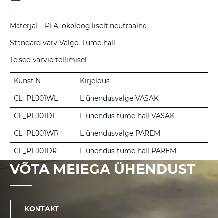
Materjal – PLA, ökoloogiliselt neutraalne
Standard värv Valge, Tume hall
Teised värvid tellimisel
Kunst N
Kirjeldus
CL_PL001WL
L ühendusvalge VASAK
CL_PL001DL
L ühendus tume hall VASAK
CL_PL001WR
L ühendusvalge PAREM
CL_PL001DR
L ühendus tume hall PAREM
VÕTA MEIEGA ÜHENDUST
KONTAKT