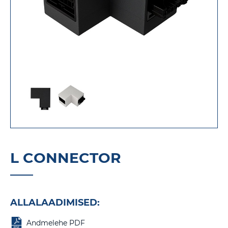
L CONNECTOR
Eelised ja allalaadimised
ALLALAADIMISED:
Andmelehe PDF