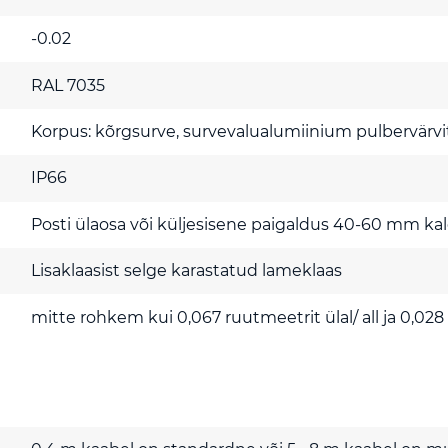
-0.02
RAL 7035
Korpus: kõrgsurve, survevalualumiinium pulbervärvi
IP66
Posti ülaosa või küljesisene paigaldus 40-60 mm ka
Lisaklaasist selge karastatud lameklaas
mitte rohkem kui 0,067 ruutmeetrit ülal/ all ja 0,028