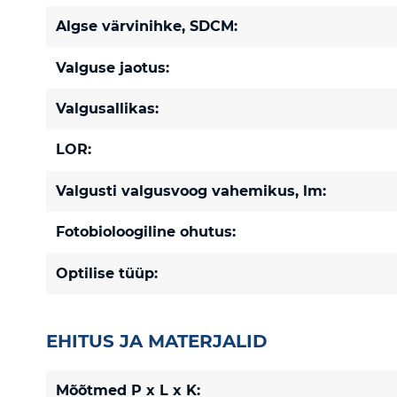
Algse värvinihke, SDCM:
Valguse jaotus:
Valgusallikas:
LOR:
Valgusti valgusvoog vahemikus, lm:
Fotobioloogiline ohutus:
Optilise tüüp:
EHITUS JA MATERJALID
Mõõtmed P x L x K: