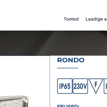
Tooted
Laadige a
RONDO
Eelised ja allala
EELISED: