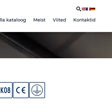
lla kataloog
Meist
Viited
Kontaktid
adimised