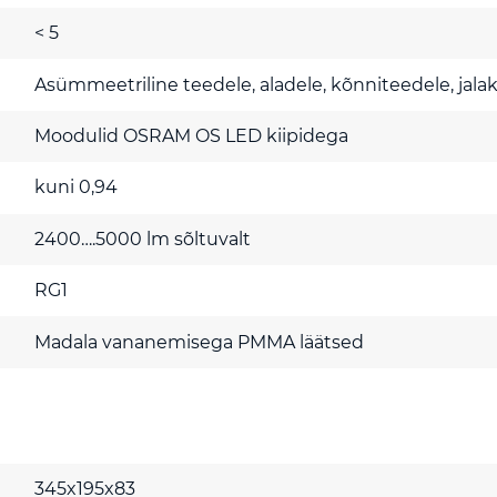
< 5
Asümmeetriline teedele, aladele, kõnniteedele, jalak
Moodulid OSRAM OS LED kiipidega
kuni 0,94
2400….5000 lm sõltuvalt
RG1
Madala vananemisega PMMA läätsed
345x195x83