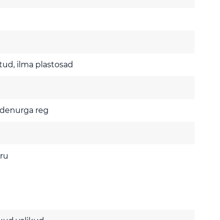
tud, ilma plastosad
ldenurga reg
 ru