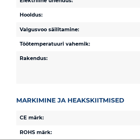
Elektriline ühendus:
Hooldus:
Valgusvoo säilitamine:
Töötemperatuuri vahemik:
Rakendus:
MARKIMINE JA HEAKSKIITMISED
CE märk:
ROHS märk: