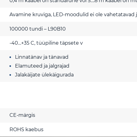
0,4 m kaabel on standardne või 5….8 m kaabel on m
Avamine kruviga, LED-moodulid ei ole vahetatavad j
100000 tundi – L90B10
-40…+35 C, tüüpiline täpsete v
Linnatänav ja tänavad
Elamuteed ja jalgrajad
Jalakäijate ülekäigurada
CE-märgis
ROHS kaebus