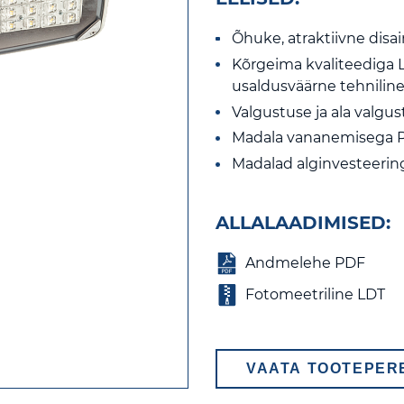
Õhuke, atraktiivne disai
Kõrgeima kvaliteediga 
usaldusväärne tehniline
Valgustuse ja ala valgus
Madala vananemisega P
Madalad alginvesteeri
ALLALAADIMISED:
Andmelehe PDF
Fotomeetriline LDT
VAATA TOOTEPER