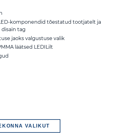
n
LED-komponendid tõestatud tootjatelt ja
 disain tag
tuse jaoks valgustuse valik
MMA läätsed LEDILilt
ngud
EKONNA VALIKUT